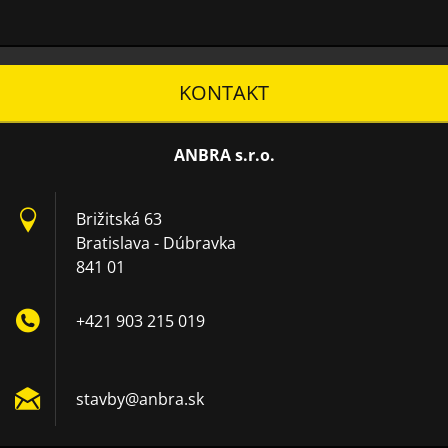
KONTAKT
ANBRA s.r.o.
Brižitská 63
Bratislava - Dúbravka
841 01
+421 903 215 019
stavby@a
nbra.sk