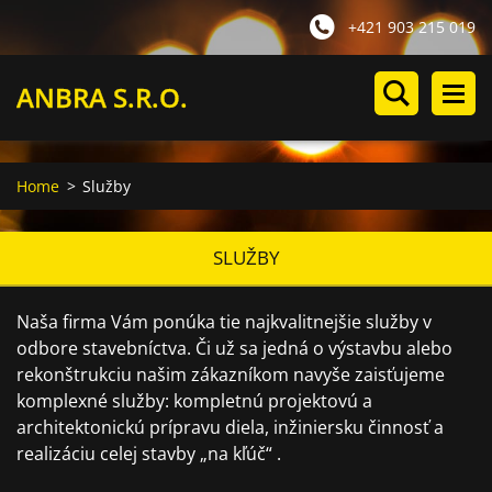
+421 903 215 019
ANBRA S.R.O.
Home
>
Služby
SLUŽBY
Naša firma Vám ponúka tie najkvalitnejšie služby v
odbore stavebníctva. Či už sa jedná o výstavbu alebo
rekonštrukciu našim zákazníkom navyše zaisťujeme
komplexné služby: kompletnú projektovú a
architektonickú prípravu diela, inžiniersku činnosť a
realizáciu celej stavby „na kľúč“ .