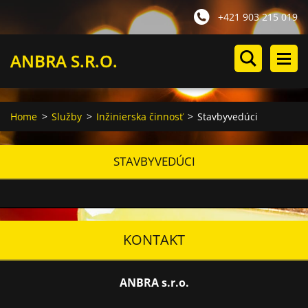
+421 903 215 019
ANBRA S.R.O.
Home
>
Služby
>
Inžinierska činnosť
>
Stavbyvedúci
STAVBYVEDÚCI
KONTAKT
ANBRA s.r.o.