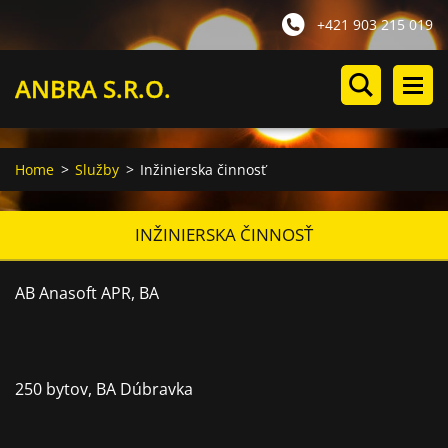
+421 903 215 019
ANBRA S.R.O.
Home
>
Služby
>
Inžinierska činnosť
INŽINIERSKA ČINNOSŤ
AB Anasoft APR, BA
250 bytov, BA Dúbravka