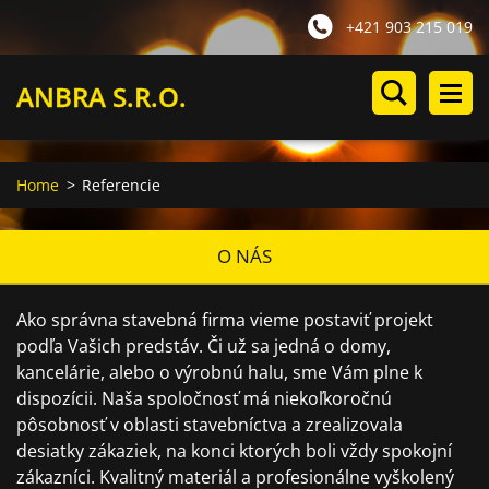
+421 903 215 019
ANBRA S.R.O.
Home
>
Referencie
O NÁS
Ako správna stavebná firma vieme postaviť projekt
podľa Vašich predstáv. Či už sa jedná o domy,
kancelárie, alebo o výrobnú halu, sme Vám plne k
dispozícii. Naša spoločnosť má niekoľkoročnú
pôsobnosť v oblasti stavebníctva a zrealizovala
desiatky zákaziek, na konci ktorých boli vždy spokojní
zákazníci. Kvalitný materiál a profesionálne vyškolený