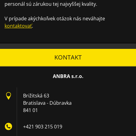
personál sú zárukou tej najvyššej kvality.
V prípade akýchkoľvek otázok nás neváhajte
kontaktovať
.
KONTAKT
ANBRA s.r.o.
Brižitská 63
Bratislava - Dúbravka
841 01
+421 903 215 019